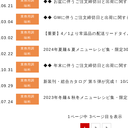
業務用調
◆◆ お盆に伴うご注文締切日と出荷に関す
.06.21
味料
業務用調
◆◆ GWに伴うご注文締切日と出荷に関す
.03.04
味料
業務用調
【重要】4／1より常温品の配送リードタイ
.03.02
味料
業務用調
2024年夏麺＆夏メニューレシピ集・限定3
.02.22
味料
業務用調
◆◆ 年末に伴うご注文締切日と出荷に関す
.10.31
味料
業務用調
新装刊・総合カタログ 第５弾が完成！ 10
.09.29
味料
業務用調
2023年冬麺＆秋冬メニューレシピ集・限定
.07.24
味料
1ページ中 3ページ目を表示