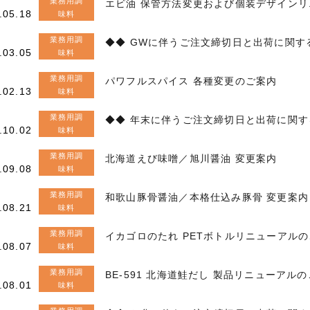
業務用調
エビ油 保管方法変更および個装デザイン
.05.18
味料
業務用調
◆◆ GWに伴うご注文締切日と出荷に関す
.03.05
味料
業務用調
パワフルスパイス 各種変更のご案内
.02.13
味料
業務用調
◆◆ 年末に伴うご注文締切日と出荷に関す
.10.02
味料
業務用調
北海道えび味噌／旭川醤油 変更案内
.09.08
味料
業務用調
和歌山豚骨醤油／本格仕込み豚骨 変更案内
.08.21
味料
業務用調
イカゴロのたれ PETボトルリニューアル
.08.07
味料
業務用調
BE-591 北海道鮭だし 製品リニューアル
.08.01
味料