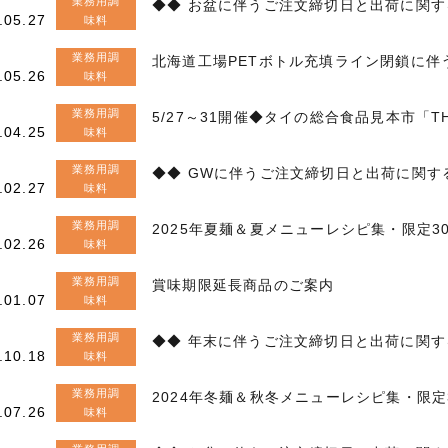
業務用調
◆◆ お盆に伴うご注文締切日と出荷に関す
.05.27
味料
業務用調
北海道工場PETボトル充填ライン閉鎖に伴
.05.26
味料
業務用調
5/27～31開催◆タイの総合食品見本市「TH
.04.25
味料
業務用調
◆◆ GWに伴うご注文締切日と出荷に関す
.02.27
味料
業務用調
2025年夏麺＆夏メニューレシピ集・限定3
.02.26
味料
業務用調
賞味期限延長商品のご案内
.01.07
味料
業務用調
◆◆ 年末に伴うご注文締切日と出荷に関す
.10.18
味料
業務用調
2024年冬麺＆秋冬メニューレシピ集・限定
.07.26
味料