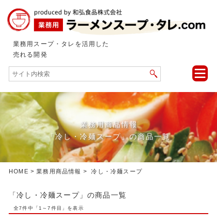
業務用スープ・タレを活用した
売れる開発
toggle
naviga
業務用商品情報
「冷し・冷麺スープ」の商品一覧
HOME
>
業務用商品情報
> 冷し・冷麺スープ
「冷し・冷麺スープ」の商品一覧
全7件中「1～7件目」を表示