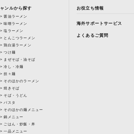
ジャンルから探す
お役立ち情報
醤油ラーメン
海外サポートサービス
味噌ラーメン
塩ラーメン
よくあるご質問
とんこつラーメン
鶏白湯ラーメン
つけ麺
まぜそば・油そば
冷し・冷麺
担々麺
そのほかのラーメン
焼きそば
そば・うどん
パスタ
そのほかの麺メニュー
鍋メニュー
ごはん・炒飯・丼
一品メニュー