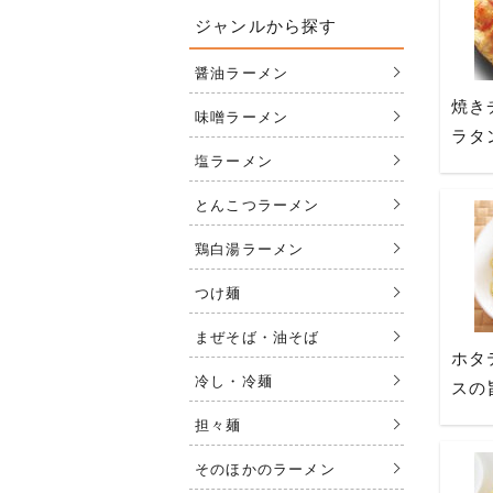
ジャンルから探す
醤油ラーメン
焼き
味噌ラーメン
ラタ
塩ラーメン
とんこつラーメン
鶏白湯ラーメン
つけ麺
まぜそば・油そば
ホタ
冷し・冷麺
スの
担々麺
そのほかのラーメン