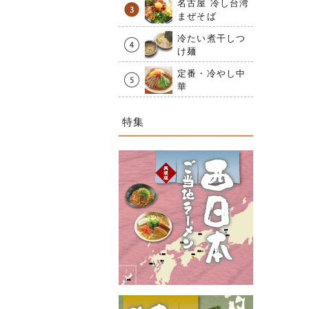
名古屋 冷し台湾
まぜそば
冷たい煮干しつ
け麺
定番・冷やし中
華
特集