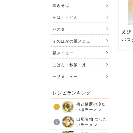
焼きそば
そば・うどん
パスタ
えび
パス
そのほかの麺メニュー
鍋メニュー
ごはん・炒飯・丼
一品メニュー
レシピランキング
梅と紫蘇の冷た
い塩ラーメン
山形名物 つった
いラーメン