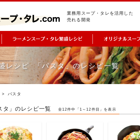
業務用スープ・タレを活用した
売れる開発
盛レシピ 「パスタ」のレシピ一覧
ピ
> パスタ
スタ」のレシピ一覧
全12件中「1～12件目」を表示