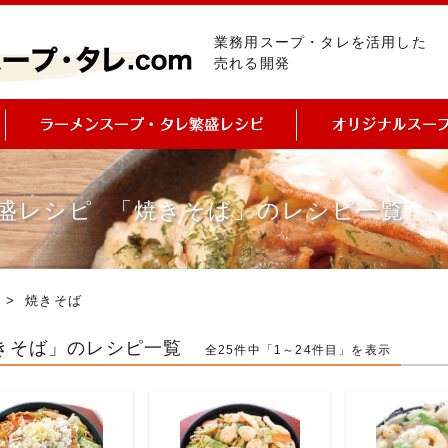
業務用スープ・タレを活用した
売れる開発
盛レシピ 「焼きそば」のレシピ一覧
ピ
> 焼きそば
きそば」のレシピ一覧
全25件中「1～24件目」を表示