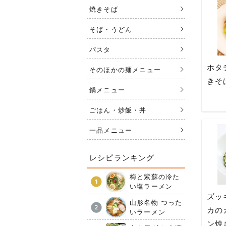
焼きそば
そば・うどん
パスタ
ホタ
そのほかの麺メニュー
きそ
鍋メニュー
ごはん・炒飯・丼
一品メニュー
レシピランキング
梅と紫蘇の冷た
い塩ラーメン
ズッ
山形名物 つった
カの
いラーメン
ン焼