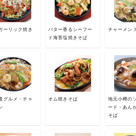
ガーリック焼き
バター香るシーフー
チャーメン 
ド海苔塩焼きそば
道グルメ・チャ
オム焼きそば
地元小樽の
ン
ード・あん
そば