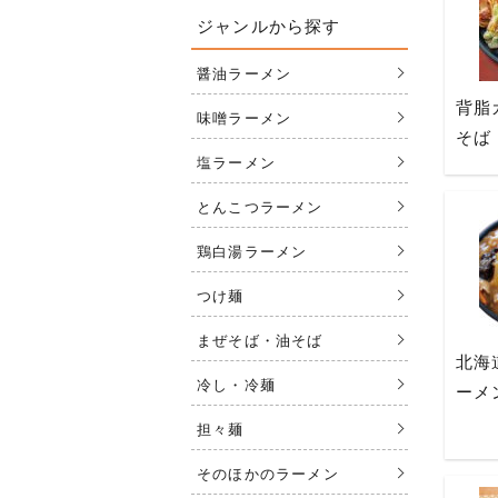
ジャンルから探す
醤油ラーメン
背脂
味噌ラーメン
そば
塩ラーメン
とんこつラーメン
鶏白湯ラーメン
つけ麺
まぜそば・油そば
北海
冷し・冷麺
ーメ
担々麺
そのほかのラーメン