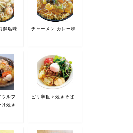
海鮮塩味
チャーメン カレー味
ソウルフ
ピリ辛担々焼きそば
かけ焼き