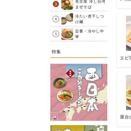
名古屋 冷し台湾
まぜそば
冷たい煮干しつ
け麺
定番・冷やし中
華
特集
エビ
屋台