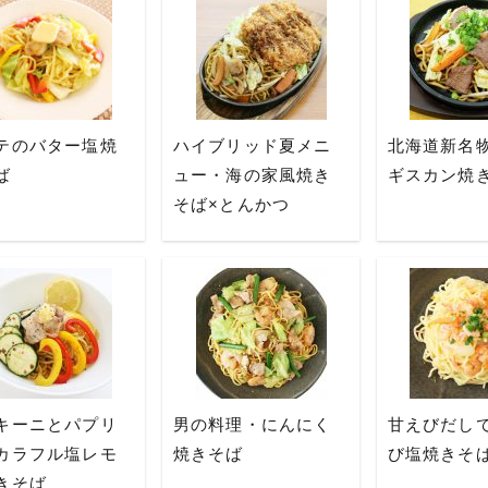
テのバター塩焼
ハイブリッド夏メニ
北海道新名
ば
ュー・海の家風焼き
ギスカン焼
そば×とんかつ
キーニとパプリ
男の料理・にんにく
甘えびだし
カラフル塩レモ
焼きそば
び塩焼きそ
きそば