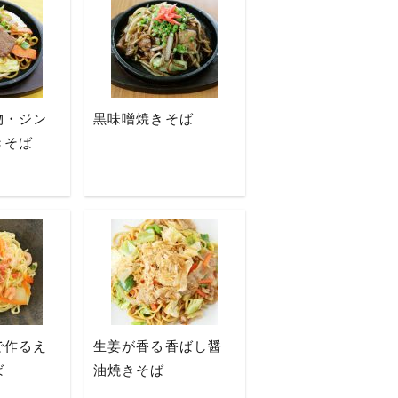
物・ジン
黒味噌焼きそば
きそば
で作るえ
生姜が香る香ばし醤
ば
油焼きそば