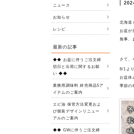
20
ニュース
お知らせ
北海道
レシピ
お盆が
無事、
最新の記事
さて、
◆◆ お盆に伴うご注文締
切日と出荷に関するお願
8/1
い ◆◆
お盆休
業務用調味料 終売商品5ア
季節の
イテムのご案内
エビ油 保管方法変更およ
び個装デザインリニュー
アルのご案内
◆◆ GWに伴うご注文締