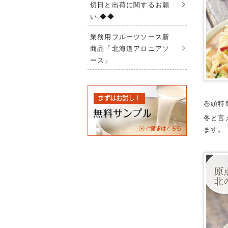
切日と出荷に関するお願
い ◆◆
業務用フルーツソース新
商品「北海道アロニアソ
ース」
巻頭特
冬と言
ます。