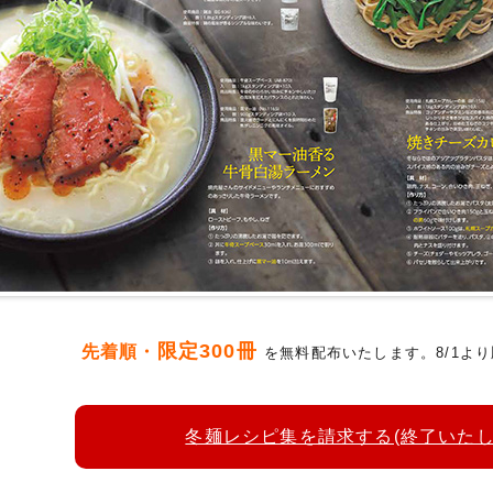
限定300冊
先着順・
を無料配布いたします。8/1よ
冬麺レシピ集を請求する(終了いたし