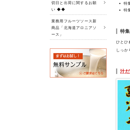
切日と出荷に関するお願
特
い ◆◆
特
業務用フルーツソース新
商品「北海道アロニアソ
特集
ース」
ひとひ
しっか
汁