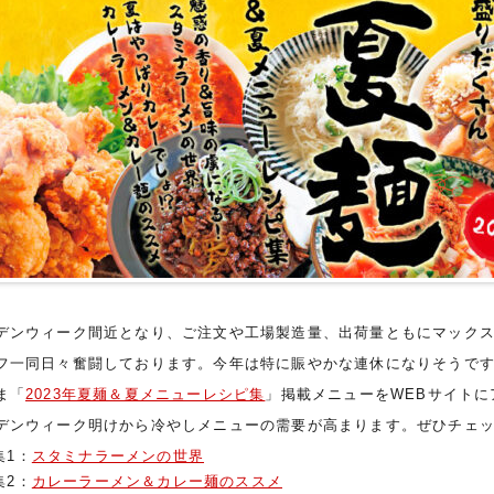
デンウィーク間近となり、ご注文や工場製造量、出荷量ともにマック
フ一同日々奮闘しております。今年は特に賑やかな連休になりそうで
ま「
2023年夏麺＆夏メニューレシピ集
」掲載メニューをWEBサイトに
デンウィーク明けから冷やしメニューの需要が高まります。ぜひチェ
集1：
スタミナラーメンの世界
集2：
カレーラーメン＆カレー麺のススメ