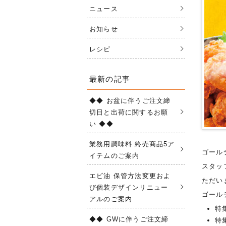
ニュース
お知らせ
レシピ
最新の記事
◆◆ お盆に伴うご注文締
切日と出荷に関するお願
い ◆◆
業務用調味料 終売商品5ア
ゴール
イテムのご案内
スタッ
エビ油 保管方法変更およ
ただい
び個装デザインリニュー
ゴール
アルのご案内
特
◆◆ GWに伴うご注文締
特