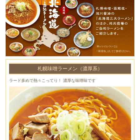
札幌味噌ラーメン（濃厚系）
ラード多めで熱々こってり！ 濃厚な味噌味です