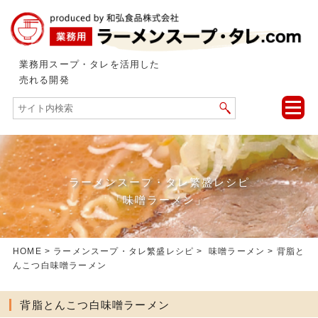
業務用スープ・タレを活用した
売れる開発
toggle
naviga
ラーメンスープ・タレ繁盛レシピ
「味噌ラーメン」
HOME
>
ラーメンスープ・タレ繁盛レシピ
>
味噌ラーメン
> 背脂と
んこつ白味噌ラーメン
背脂とんこつ白味噌ラーメン