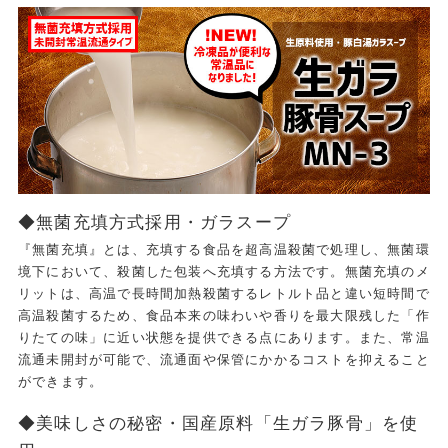
◆無菌充填方式採用・ガラスープ
『無菌充填』とは、充填する食品を超高温殺菌で処理し、無菌環
境下において、殺菌した包装へ充填する方法です。無菌充填のメ
リットは、高温で長時間加熱殺菌するレトルト品と違い短時間で
高温殺菌するため、食品本来の味わいや香りを最大限残した「作
りたての味」に近い状態を提供できる点にあります。また、常温
流通未開封が可能で、流通面や保管にかかるコストを抑えること
ができます。
◆美味しさの秘密・国産原料「生ガラ豚骨」を使