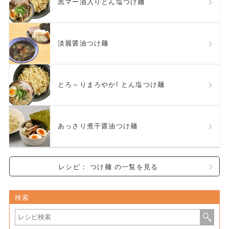
黒マー油入りとん塩つけ麺
淡麗醤油つけ麺
とろ～りまろやか! とん塩つけ麺
あっさり煮干醤油つけ麺
レシピ： つけ麺 の一覧を見る
検索