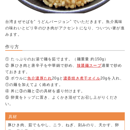
台湾まぜそばを“ うどんバージョン” でいただきます。魚介風味
の味わいとピリ辛のひき肉がアクセントになり、ついつい箸が進
みます。
作り方
① たっぷりのお湯で麺を茹でます。（麺重量 約150g）
② 豚ひき肉と唐辛子を中華鍋で炒め、
辣醤麺スープ
適量で炒め
ておきます。
③ ボウルに
魚介濃厚たれ
20gと
濃香焼き煮干オイル
20gを入れ、
①の麺を加えてよく絡めます。
④ 丼に③の麺と②の具材を盛り付けます。
⑤ 卵黄をトップに置き、よくかき混ぜてお召し上がりくださ
い。
具材
豚ひき肉、茹でもやし、ニラ、ねぎ、刻みのり、天かす、卵