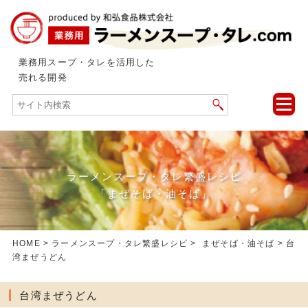
業務用スープ・タレを活用した
売れる開発
toggle
naviga
ラーメンスープ・タレ繁盛レシピ
「まぜそば・油そば」
HOME
>
ラーメンスープ・タレ繁盛レシピ
>
まぜそば・油そば
> 台
湾まぜうどん
台湾まぜうどん