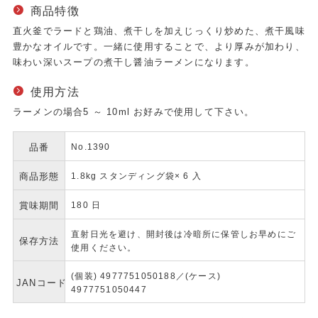
商品特徴
直火釜でラードと鶏油、煮干しを加えじっくり炒めた、煮干風味
豊かなオイルです。一緒に使用することで、より厚みが加わり、
味わい深いスープの煮干し醤油ラーメンになります。
使用方法
ラーメンの場合5 ～ 10ml お好みで使用して下さい。
品番
No.1390
商品形態
1.8kg スタンディング袋× 6 入
賞味期間
180 日
直射日光を避け、開封後は冷暗所に保管しお早めにご
保存方法
使用ください。
(個装) 4977751050188／(ケース)
JANコード
4977751050447