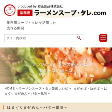
業務用スープ・タレを活用した
売れる開発
toggle
naviga
ラーメンスープ・タレ繁盛レシピ
「まぜそば・油そば」
HOME
>
ラーメンスープ・タレ繁盛レシピ
>
まぜそば・油そば
> は
まぐりまぜめん～バター風味～
はまぐりまぜめん～バター風味～