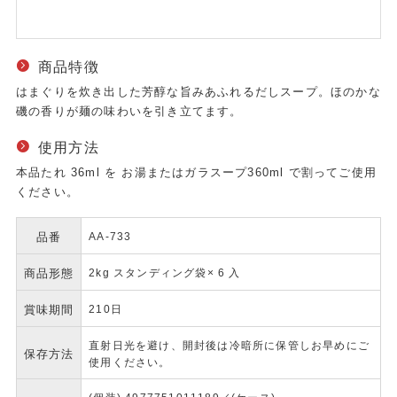
商品特徴
はまぐりを炊き出した芳醇な旨みあふれるだしスープ。ほのかな
磯の香りが麺の味わいを引き立てます。
使用方法
本品たれ 36ml を お湯またはガラスープ360ml で割ってご使用
ください。
品番
AA-733
商品形態
2kg スタンディング袋× 6 入
賞味期間
210日
直射日光を避け、開封後は冷暗所に保管しお早めにご
保存方法
使用ください。