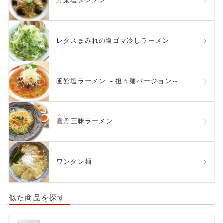
野菜塩タンメン
レタスまみれの塩ゴマ冷しラーメン
函館塩ラーメン ～担々麺バージョン～
うに
雲丹
三昧ラーメン
ワンタン麺
似た商品を探す