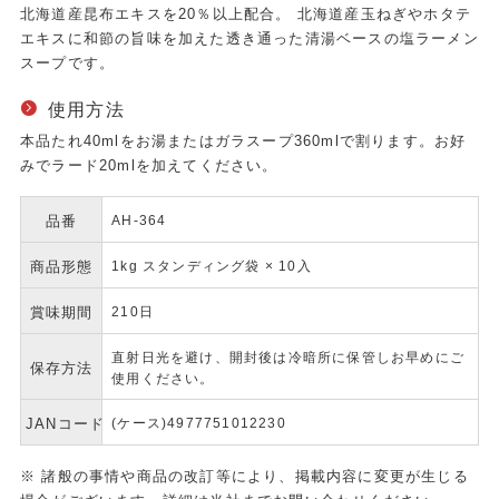
北海道産昆布エキスを20％以上配合。 北海道産玉ねぎやホタテ
エキスに和節の旨味を加えた透き通った清湯ベースの塩ラーメン
スープです。
使用方法
本品たれ40mlをお湯またはガラスープ360mlで割ります。お好
みでラード20mlを加えてください。
品番
AH-364
商品形態
1kg スタンディング袋 × 10入
賞味期間
210日
直射日光を避け、開封後は冷暗所に保管しお早めにご
保存方法
使用ください。
JANコード
(ケース)4977751012230
※ 諸般の事情や商品の改訂等により、掲載内容に変更が生じる