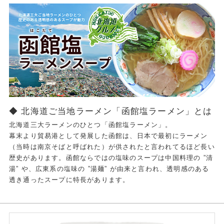
◆ 北海道ご当地ラーメン「函館塩ラーメン」とは
北海道三大ラーメンのひとつ「函館塩ラーメン」。
幕末より貿易港として発展した函館は、日本で最初にラーメン
（当時は南京そばと呼ばれた）が供されたと言われてるほど長い
歴史があります。函館ならではの塩味のスープは中国料理の ”清
湯” や、広東系の塩味の ”湯麺” が由来と言われ、透明感のある
透き通ったスープに特長があります。