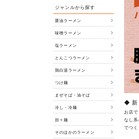
ジャンルから探す
醤油ラーメン
味噌ラーメン
塩ラーメン
とんこつラーメン
鶏白湯ラーメン
つけ麺
まぜそば・油そば
◆ 
冷し・冷麺
お店で
なし系
担々麺
でつく
そのほかのラーメン