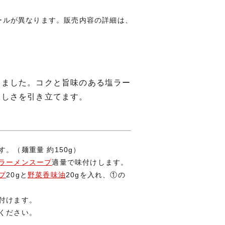
ールが異なります。販売内容の詳細は、
めました。コクと旨味のある塩ラー
味しさを引き立てます。
。（麺重量 約150g）
ラーメンスープ
適量で味付けします。
プ
20gと
野菜香味油
20gを入れ、①の
付けます。
ください。