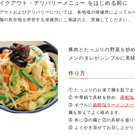
テイクアウト・デリバリーメニュー をはじめる前に
アウトおよびデリバリーについては、各地域の保健所によってル
舗の所在地を所管する保健所にご相談の上、実施してください。
豚肉とたっぷりの野菜を炒
メンのタレがシンプルに美
作り方
① たっぷりのお湯で麺を茹でます
② 中華鍋で具材を炒め、
函館塩
③ ボウルに
函館塩ラーメンスー
麺を加えてよく絡めます。
④ 丼に③の麺と②の具材を盛り
⑤ よくかき混ぜてお召し上がり