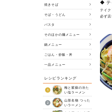
◆ 
焼きそば
テイク
そば・うどん
必ず店
パスタ
そのほかの麺メニュー
鍋メニュー
ごはん・炒飯・丼
一品メニュー
レシピランキング
梅と紫蘇の冷た
い塩ラーメン
山形名物 つった
いラーメン