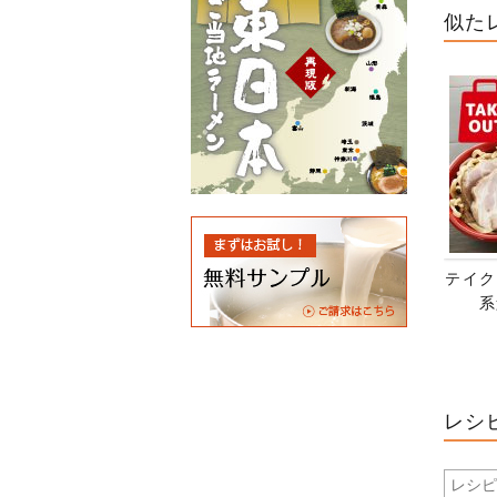
似た
テイク
系
レシ