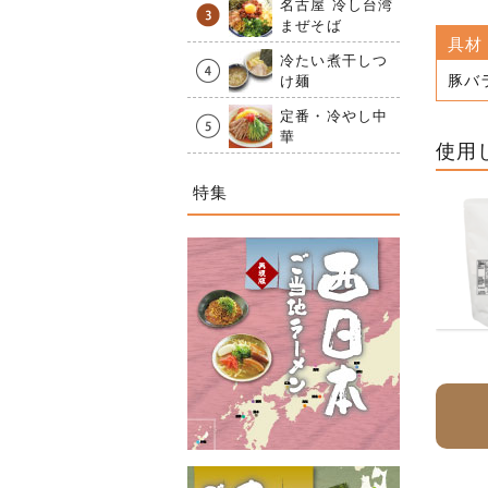
名古屋 冷し台湾
まぜそば
具材
冷たい煮干しつ
豚バ
け麺
定番・冷やし中
華
使用
特集