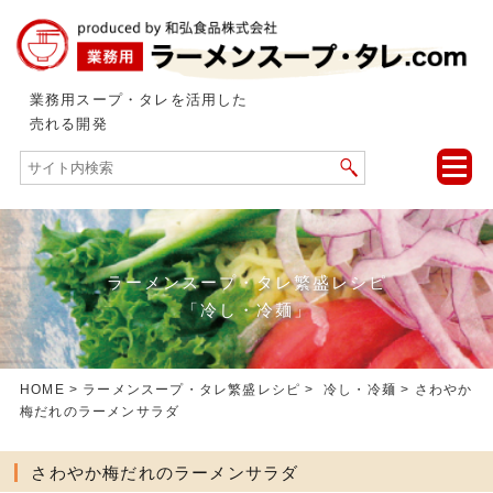
業務用スープ・タレを活用した
売れる開発
toggle
naviga
ラーメンスープ・タレ繁盛レシピ
「冷し・冷麺」
HOME
>
ラーメンスープ・タレ繁盛レシピ
>
冷し・冷麺
> さわやか
梅だれのラーメンサラダ
さわやか梅だれのラーメンサラダ