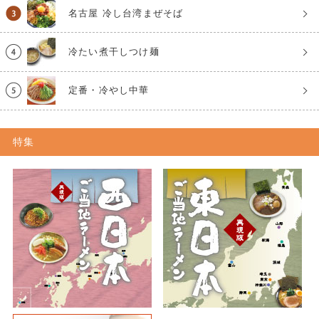
名古屋 冷し台湾まぜそば
冷たい煮干しつけ麺
定番・冷やし中華
特集