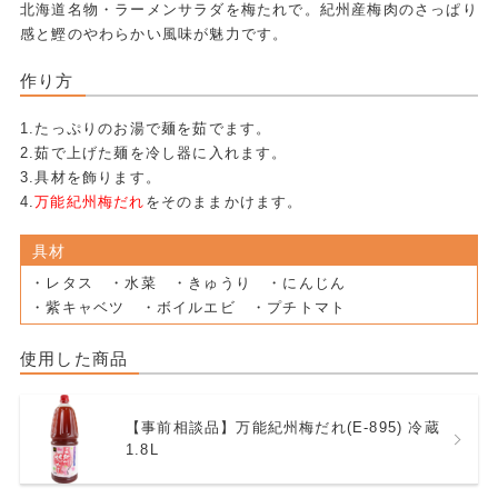
北海道名物・ラーメンサラダを梅たれで。紀州産梅肉のさっぱり
感と鰹のやわらかい風味が魅力です。
作り方
1.たっぷりのお湯で麺を茹でます。
2.茹で上げた麺を冷し器に入れます。
3.具材を飾ります。
4.
万能紀州梅だれ
をそのままかけます。
具材
・レタス ・水菜 ・きゅうり ・にんじん
・紫キャベツ ・ボイルエビ ・プチトマト
使用した商品
【事前相談品】万能紀州梅だれ(E-895) 冷蔵
1.8L