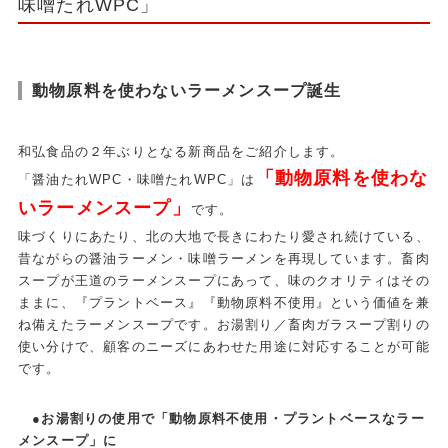
味噌たれWPC」
動物原料を使わないラーメンスープ誕生
和弘食品の２年ぶりとなる新商品をご紹介します。
「動物原料を使わな
「醤油たれWPC・味噌たれWPC」は
いラーメンスープ」
です。
味づくりにあたり、北の大地で長きにわたり愛され続けている、
昔ながらの醤油ラーメン・味噌ラーメンを再現しています。畜肉
スープが王道のラーメンスープにあって、味のクオリティはその
ままに、『プラントベース』『動物原料不使用』という価値を兼
ね備えたラーメンスープです。お湯割り／畜肉ガラスープ割りの
使い分けで、顧客のニーズにあわせた用途に対応することが可能
です。
●お湯割りの使用で「動物原料不使用・プラントベースなラー
メンスープ」に