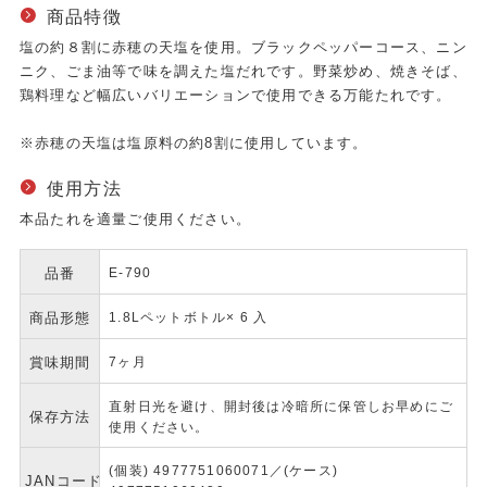
商品特徴
塩の約８割に赤穂の天塩を使用。ブラックペッパーコース、ニン
ニク、ごま油等で味を調えた塩だれです。野菜炒め、焼きそば、
鶏料理など幅広いバリエーションで使用できる万能たれです。
※赤穂の天塩は塩原料の約8割に使用しています。
使用方法
本品たれを適量ご使用ください。
品番
E-790
商品形態
1.8Lペットボトル× 6 入
賞味期間
7ヶ月
直射日光を避け、開封後は冷暗所に保管しお早めにご
保存方法
使用ください。
(個装) 4977751060071／(ケース)
JANコード