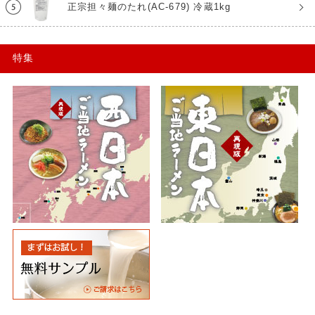
正宗担々麺のたれ(AC-679) 冷蔵1kg
特集