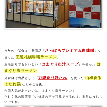
さっぽろプレミアム白味噌
今年のご試食は、新商品『
』を
王道札幌味噌ラーメン
使った
、
はまぐり出汁スープ
は
お湯割りでもおいしい『
』を使った
まぐり塩ラーメン
、
万能香り醤たれ
山椒香る
外食向け商品として『
』を使った
よだれ鶏
などをご提供。
今回人気があったのは、はまぐり塩ラーメン！
だし文化の関西圏でご好評の声を頂戴できるのは、非常にうれし
いですね。