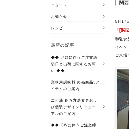
関西
ニュース
お知らせ
5月1
レシピ
[関
「
和弘食
最新の記事
イベン
ご来場
◆◆ お盆に伴うご注文締
切日と出荷に関するお願
い ◆◆
業務用調味料 終売商品5ア
イテムのご案内
エビ油 保管方法変更およ
び個装デザインリニュー
アルのご案内
◆◆ GWに伴うご注文締