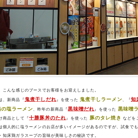
、こんな感じのブースでお客様をお迎えしました。
鬼煮干しだれ
鬼煮干しラーメン
知
は、新商品『
』を使った
、
『
鶏の塩ラーメン
黒味噌だれ
黒味噌
、昨年の新商品『
』を使った
十勝豚丼のたれ
豚のタレ焼き
け商品として
『
』を使った
などを
は個人的に塩ラーメンのお店が多いイメージがあるのですが、
試食で
・知床鶏ガラスープの旨味が美味しさの秘訣です。