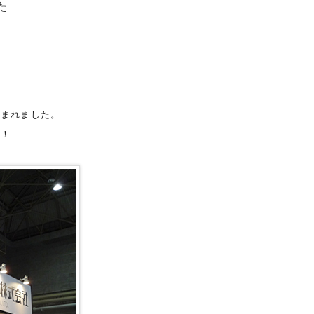
た
恵まれました。
す！