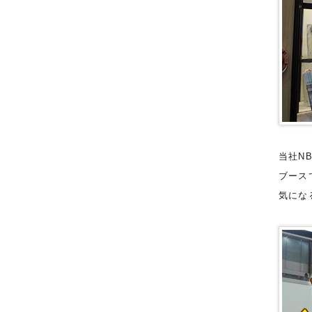
当社N
ブース
気にな