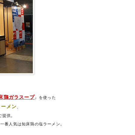
床鶏ガラスープ
』を使った
ラーメン
、
ご提供。
も一番人気は知床鶏の塩ラーメン。