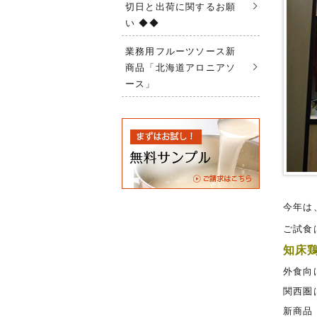
切日と出荷に関するお願
い ◆◆
業務用フルーツソース新
商品「北海道アロニアソ
ース」
今年は
ご試食
知床
外食向
関西圏
新商品