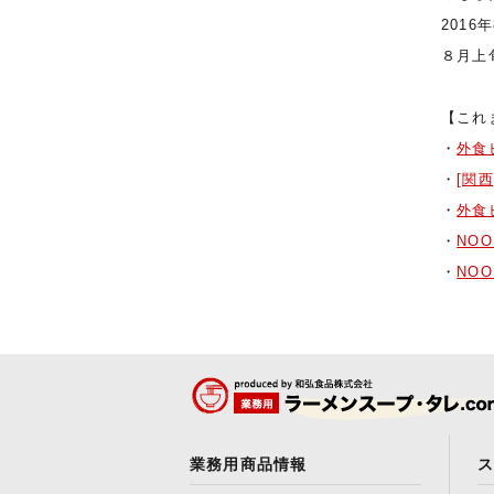
201
８月上
【これ
・
外食
・
[関
・
外食
・
NO
・
NOO
業務用商品情報