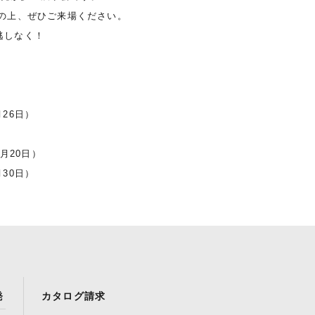
わせの上、ぜひご来場ください。
逃しなく！
月26日）
）
8月20日）
月30日）
発
カタログ請求