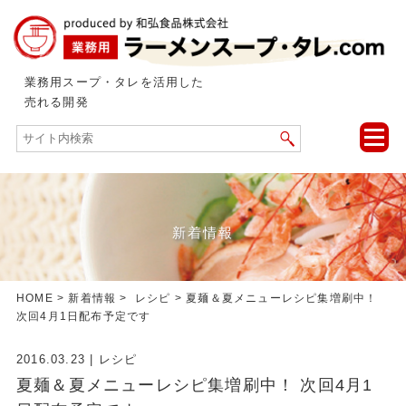
業務用スープ・タレを活用した
売れる開発
toggle
naviga
新着情報
HOME
>
新着情報
>
レシピ
> 夏麺＆夏メニューレシピ集増刷中！
次回4月1日配布予定です
2016.03.23
|
レシピ
夏麺＆夏メニューレシピ集増刷中！ 次回4月1