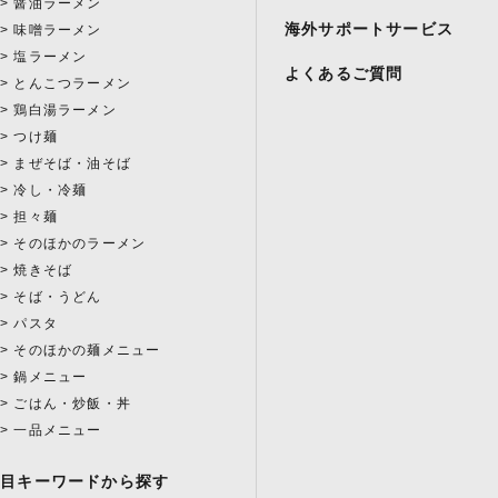
醤油ラーメン
海外サポートサービス
味噌ラーメン
塩ラーメン
よくあるご質問
とんこつラーメン
鶏白湯ラーメン
つけ麺
まぜそば・油そば
冷し・冷麺
担々麺
そのほかのラーメン
焼きそば
そば・うどん
パスタ
そのほかの麺メニュー
鍋メニュー
ごはん・炒飯・丼
一品メニュー
注目キーワードから探す