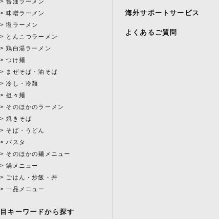
醤油ラーメン
海外サポートサービス
味噌ラーメン
塩ラーメン
よくあるご質問
とんこつラーメン
鶏白湯ラーメン
つけ麺
まぜそば・油そば
冷し・冷麺
担々麺
そのほかのラーメン
焼きそば
そば・うどん
パスタ
そのほかの麺メニュー
鍋メニュー
ごはん・炒飯・丼
一品メニュー
注目キーワードから探す