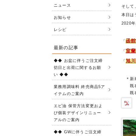
ニュース
そして
本日は
お知らせ
202
レシピ
函
「
最新の記事
室
「
◆◆ お盆に伴うご注文締
旭
「
切日と出荷に関するお願
い ◆◆
＊新商
既存品
業務用調味料 終売商品5ア
既存品
イテムのご案内
エビ油 保管方法変更およ
び個装デザインリニュー
アルのご案内
◆◆ GWに伴うご注文締