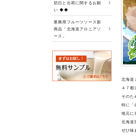
切日と出荷に関するお願
い ◆◆
業務用フルーツソース新
商品「北海道アロニアソ
ース」
北海道
４７都
そのた
特に「
地元に
北海道
ぜひ味