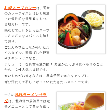
札幌スープカレー
は、通常
のカレーライスとはひと味違
った個性的な世界観をもつご
当地カレーです。
鶏などで出汁をとったスープ
にさまざまなスパイスを加え
ており、
ごはんをひたしながらいただ
くスタイル。素揚げした野菜
やチキンレッグなど、
ボリューミーな具材も魅力的！ 野菜がたっぷり食べられること
から、女性人気も抜群です。
辛いものがお好きな方は、唐辛子等で辛さをアップし、
ぜひ汗だくで召し上がっていただきたいメニューです。
札幌ラーメンサラ
一方の
ダ
は、北海道の居酒屋では定
番メニューとして昔から親し