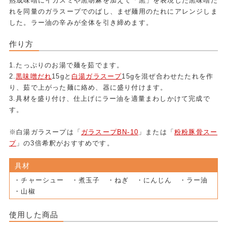
熟成味噌にイカスミや黒胡麻を加えて「黒」を表現した黒味噌だ
れを同量のガラスープでのばし、まぜ麺用のたれにアレンジしま
した。ラー油の辛みが全体を引き締めます。
作り方
1.たっぷりのお湯で麺を茹でます。
2.
黒味噌だれ
15gと
白湯ガラスープ
15gを混ぜ合わせたたれを作
り、茹で上がった麺に絡め、器に盛り付けます。
3.具材を盛り付け、仕上げにラー油を適量まわしかけて完成で
す。
※白湯ガラスープは「
ガラスープBN-10
」または「
粉粉豚骨スー
プ
」の3倍希釈がおすすめです。
具材
・チャーシュー ・煮玉子 ・ねぎ ・にんじん ・ラー油
・山椒
使用した商品