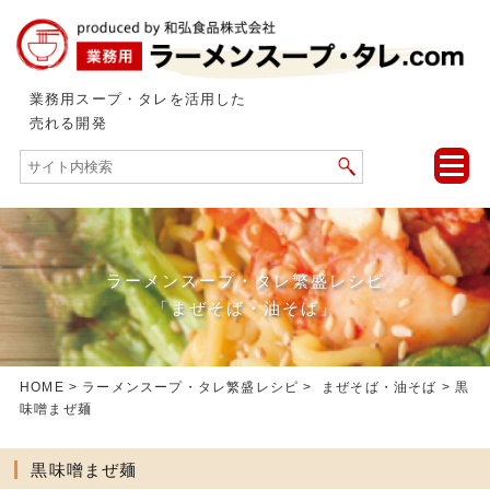
業務用スープ・タレを活用した
売れる開発
toggle
naviga
ラーメンスープ・タレ繁盛レシピ
「まぜそば・油そば」
HOME
>
ラーメンスープ・タレ繁盛レシピ
>
まぜそば・油そば
> 黒
味噌まぜ麺
黒味噌まぜ麺