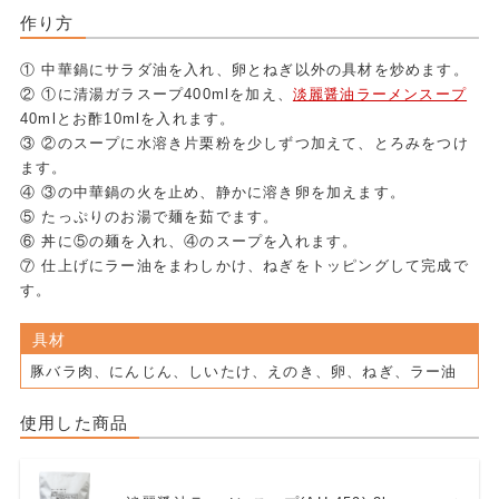
作り方
① 中華鍋にサラダ油を入れ、卵とねぎ以外の具材を炒めます。
② ①に清湯ガラスープ400mlを加え、
淡麗醤油ラーメンスープ
40mlとお酢10mlを入れます。
③ ②のスープに水溶き片栗粉を少しずつ加えて、とろみをつけ
ます。
④ ③の中華鍋の火を止め、静かに溶き卵を加えます。
⑤ たっぷりのお湯で麺を茹でます。
⑥ 丼に⑤の麺を入れ、④のスープを入れます。
⑦ 仕上げにラー油をまわしかけ、ねぎをトッピングして完成で
す。
具材
豚バラ肉、にんじん、しいたけ、えのき、卵、ねぎ、ラー油
使用した商品