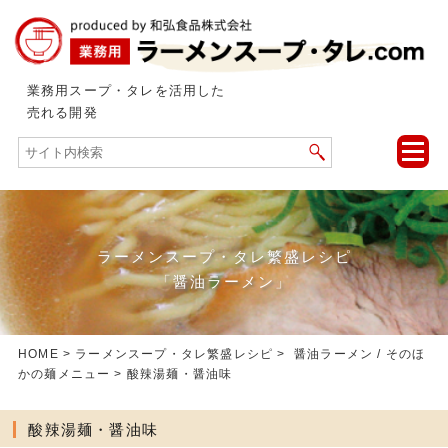
業務用スープ・タレを活用した
売れる開発
toggle
naviga
ラーメンスープ・タレ繁盛レシピ
「醤油ラーメン」
HOME
>
ラーメンスープ・タレ繁盛レシピ
>
醤油ラーメン
/
そのほ
かの麺メニュー
> 酸辣湯麺・醤油味
酸辣湯麺・醤油味