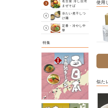
名古屋 冷し台湾
使用
まぜそば
冷たい煮干しつ
け麺
定番・冷やし中
華
特集
似た