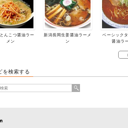
とんこつ醤油ラー
新潟長岡生姜醤油ラーメ
ベーシックタ
メン
ン
醤油ラ
ピを検索する