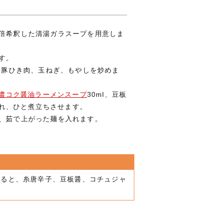
倍希釈した清湯ガラスープを用意しま
す。
れて豚ひき肉、玉ねぎ、もやしを炒めま
濃コク醤油ラーメンスープ
30ml、豆板
を入れ、ひと煮立ちさせます。
ら、茹で上がった麺を入れます。
なると、糸唐辛子、豆板醤、コチュジャ