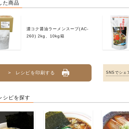
した商品
濃コク醤油ラーメンスープ(AC-
260) 2kg、10kg箱
> レシピを印刷する
SNSでシェ
レシピを探す