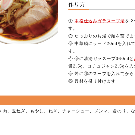
作り方
①
本格仕込みガラスープ湯
を２
す。
② たっぷりのお湯で麺を茹でま
③ 中華鍋にラード20mlを入
す。
④ ③に清湯ガラスープ360mlと
醤2.5g、コチュジャン2.5g
⑤ 丼に④のスープを入れてか
⑥ 具材を盛り付けます
き肉、玉ねぎ、もやし、ねぎ、チャーシュー、メンマ、岩のり、