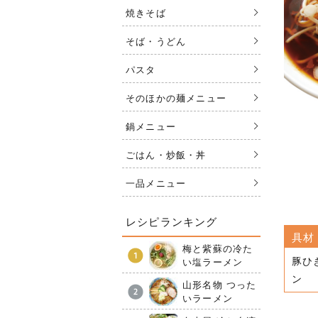
焼きそば
そば・うどん
パスタ
そのほかの麺メニュー
鍋メニュー
ごはん・炒飯・丼
一品メニュー
レシピランキング
具材
梅と紫蘇の冷た
豚ひ
い塩ラーメン
ン
山形名物 つった
いラーメン