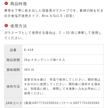
商品特徴
豚骨を丁寧に炊き出した清湯系ガラスープです。素材の味を引き
出す食塩不使用タイプ。Brix 4.5±1.0（目安）
使用方法
ガラスープとして使用する場合は、2 ～10 倍に希釈して使用し
てください。
品番
E-418
商品形態
2kg スタンディング袋× 6 入
賞味期間
360 日
直射日光を避け、常温で保存してください。開封後は
すみやかに使用してください。開封後に保存する場合
保存方法
は、別容器に移し、密閉して冷凍庫へ入れお早めにご
使用ください。
JANコード
(個装)4977751050010／(ケース)4977751050393