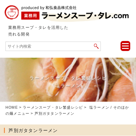
業務用スープ・タレを活用した
売れる開発
toggle
naviga
ラーメンスープ・タレ繁盛レシピ
「塩ラーメン」
HOME
>
ラーメンスープ・タレ繁盛レシピ
>
塩ラーメン
/
そのほか
の麺メニュー
> 芦別ガタタンラーメン
芦別ガタタンラーメン