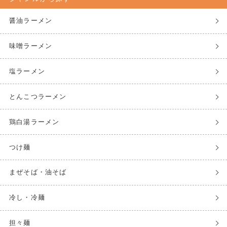
醤油ラーメン
味噌ラーメン
塩ラーメン
とんこつラーメン
鶏白湯ラーメン
つけ麺
まぜそば・油そば
冷し・冷麺
担々麺