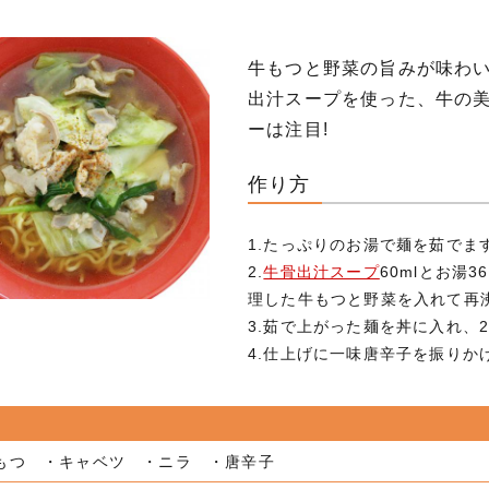
牛もつと野菜の旨みが味わ
出汁スープを使った、牛の
ーは注目!
作り方
1.たっぷりのお湯で麺を茹でま
2.
牛骨出汁スープ
60mlとお湯
理した牛もつと野菜を入れて再
3.茹で上がった麺を丼に入れ、
4.仕上げに一味唐辛子を振りか
もつ ・キャベツ ・ニラ ・唐辛子