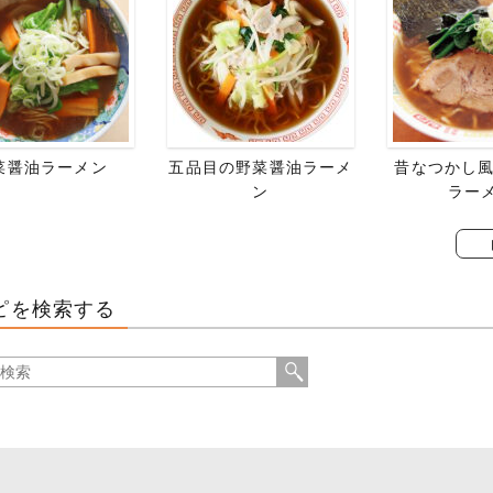
菜醤油ラーメン
五品目の野菜醤油ラーメ
昔なつかし風
ン
ラー
ピを検索する