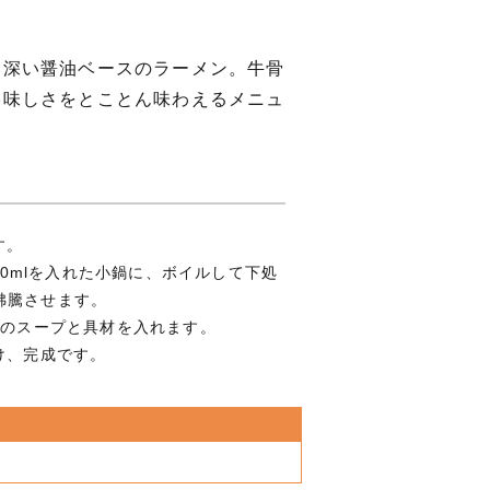
い深い醤油ベースのラーメン。牛骨
美味しさをとことん味わえるメニュ
す。
360mlを入れた小鍋に、ボイルして下処
沸騰させます。
2のスープと具材を入れます。
け、完成です。