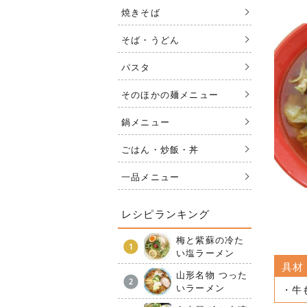
焼きそば
そば・うどん
パスタ
そのほかの麺メニュー
鍋メニュー
ごはん・炒飯・丼
一品メニュー
レシピランキング
梅と紫蘇の冷た
い塩ラーメン
具材
山形名物 つった
いラーメン
・牛