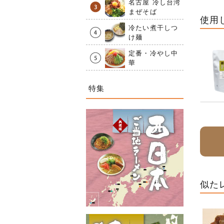
名古屋 冷し台湾
まぜそば
使用
冷たい煮干しつ
け麺
定番・冷やし中
華
特集
似た