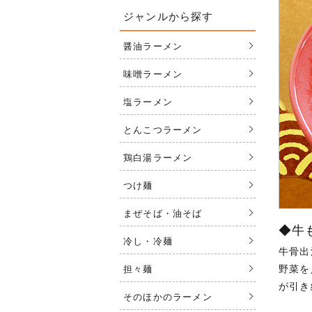
ジャンルから探す
醤油ラーメン
味噌ラーメン
塩ラーメン
とんこつラーメン
鶏白湯ラーメン
つけ麺
まぜそば・油そば
◆牛
冷し・冷麺
牛骨出
野菜を
担々麺
が引き
そのほかのラーメン