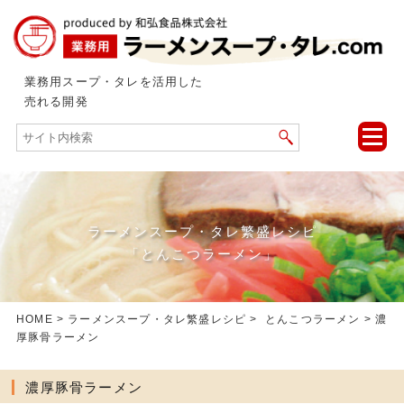
業務用スープ・タレを活用した
売れる開発
toggle
naviga
ラーメンスープ・タレ繁盛レシピ
「とんこつラーメン」
HOME
>
ラーメンスープ・タレ繁盛レシピ
>
とんこつラーメン
> 濃
厚豚骨ラーメン
濃厚豚骨ラーメン