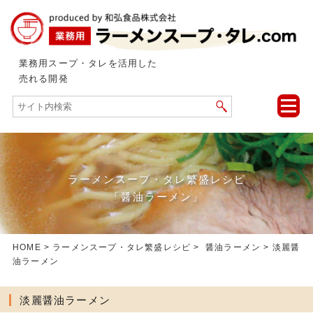
業務用スープ・タレを活用した
売れる開発
toggle
naviga
ラーメンスープ・タレ繁盛レシピ
「醤油ラーメン」
HOME
>
ラーメンスープ・タレ繁盛レシピ
>
醤油ラーメン
> 淡麗醤
油ラーメン
淡麗醤油ラーメン