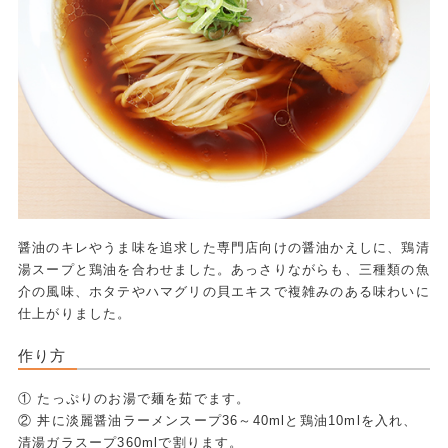
醤油のキレやうま味を追求した専門店向けの醤油かえしに、鶏清
湯スープと鶏油を合わせました。あっさりながらも、三種類の魚
介の風味、ホタテやハマグリの貝エキスで複雑みのある味わいに
仕上がりました。
作り方
① たっぷりのお湯で麺を茹でます。
② 丼に淡麗醤油ラーメンスープ36～40mlと鶏油10mlを入れ、
清湯ガラスープ360mlで割ります。