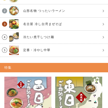
山形名物 つったいラーメン
名古屋 冷し台湾まぜそば
冷たい煮干しつけ麺
定番・冷やし中華
特集