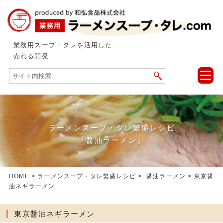
業務用スープ・タレを活用した
売れる開発
toggle
naviga
ラーメンスープ・タレ繁盛レシピ
「醤油ラーメン」
HOME
>
ラーメンスープ・タレ繁盛レシピ
>
醤油ラーメン
> 東京醤
油ネギラーメン
東京醤油ネギラーメン