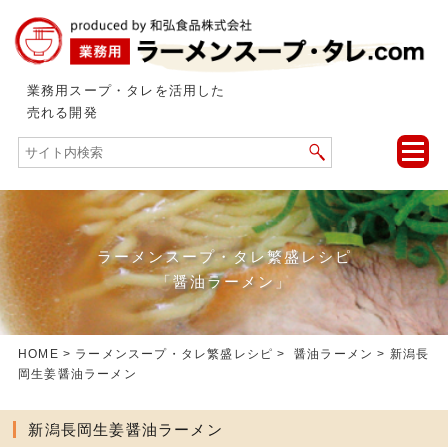
業務用スープ・タレを活用した
売れる開発
toggle
naviga
ラーメンスープ・タレ繁盛レシピ
「醤油ラーメン」
HOME
>
ラーメンスープ・タレ繁盛レシピ
>
醤油ラーメン
> 新潟長
岡生姜醤油ラーメン
新潟長岡生姜醤油ラーメン