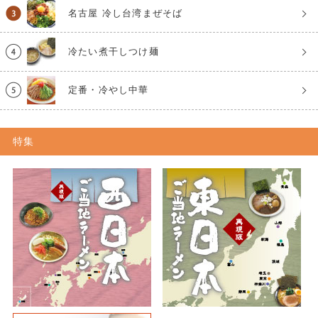
名古屋 冷し台湾まぜそば
冷たい煮干しつけ麺
定番・冷やし中華
特集