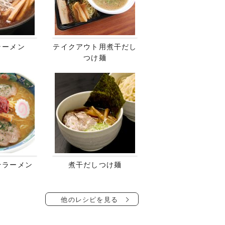
ラーメン
テイクアウト用煮干だし
つけ麺
そラーメン
煮干だしつけ麺
他のレシピを見る