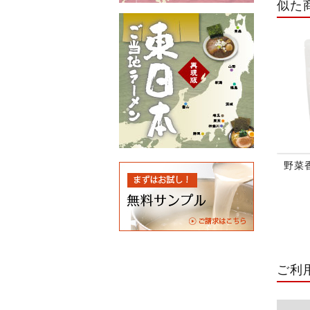
似た
野菜香
ご利