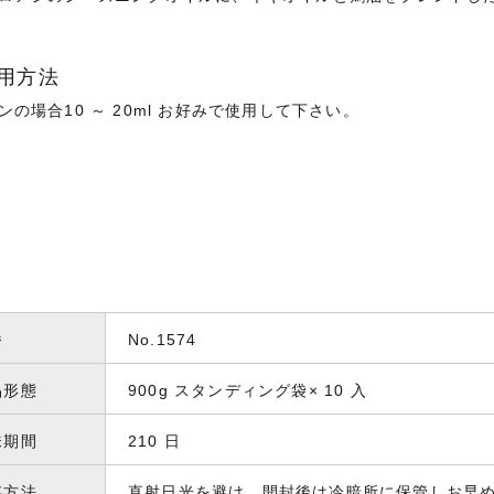
用方法
ンの場合10 ～ 20ml お好みで使用して下さい。
番
No.1574
品形態
900g スタンディング袋× 10 入
味期間
210 日
存方法
直射日光を避け、開封後は冷暗所に保管しお早