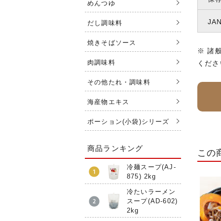
めんつゆ
JA
だし調味料
焼きそばソース
※ 諸
肉調味料
くださ
その他たれ・調味料
海産物エキス
ポーション(小袋)シリーズ
商品ランキング
この
冷麺スープ(AJ-
875) 2kg
冷たいラーメン
スープ(AD-602)
2kg