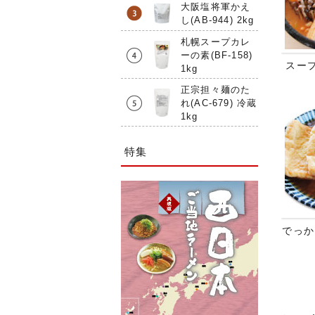
大阪塩将軍かえ
し(AB-944) 2kg
札幌スープカレ
ーの素(BF-158)
スー
1kg
正宗担々麺のた
れ(AC-679) 冷蔵
1kg
特集
でっか