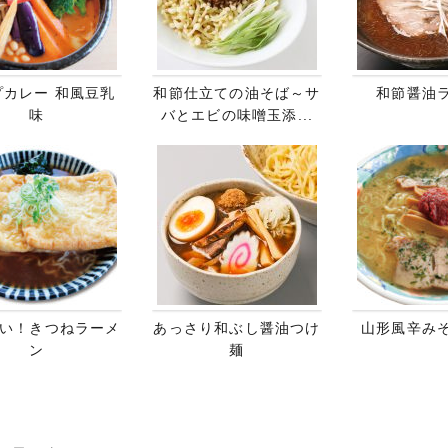
プカレー 和風豆乳
和節仕立ての油そば～サ
和節醤油
味
バとエビの味噌玉添...
い！きつねラーメ
あっさり和ぶし醤油つけ
山形風辛み
ン
麺