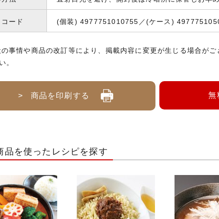
Nコード
(個装) 4977751010755／(ケース) 497775105
般の事情や商品の改訂等により、掲載内容に変更が生じる場合がご
い。
無
> 商品を印刷する
商品を使ったレシピを探す