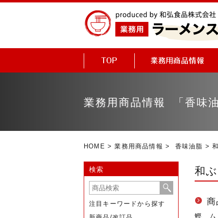
業務用商品情報 「香味
HOME
>
業務用商品情報
>
香味油脂
> 和
和ぶ
検索
商
注目キーワードから探す
鰹、ム
新商品/改訂品