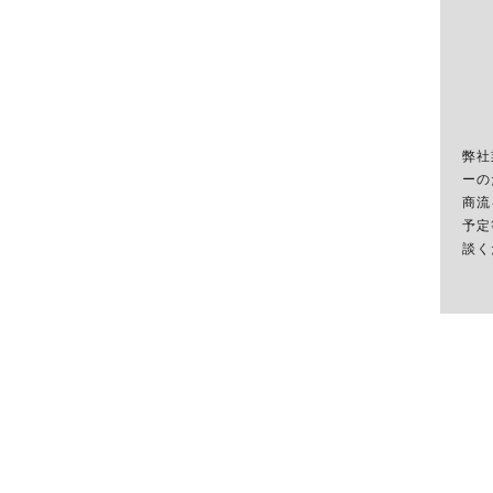
弊社
ーの
商流
予定
談く