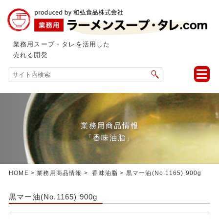
業務用スープ・タレを活用した
売れる開発
toggle
naviga
業務用商品情報
「香味油脂」
HOME
>
業務用商品情報
>
香味油脂
> 黒マー油(No.1165) 900g
黒マー油(No.1165) 900g