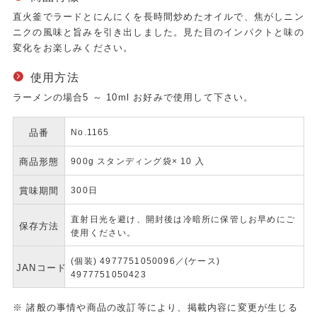
直火釜でラードとにんにくを長時間炒めたオイルで、焦がしニン
ニクの風味と旨みを引き出しました。見た目のインパクトと味の
変化をお楽しみください。
使用方法
ラーメンの場合5 ～ 10ml お好みで使用して下さい。
品番
No.1165
商品形態
900g スタンディング袋× 10 入
賞味期間
300日
直射日光を避け、開封後は冷暗所に保管しお早めにご
保存方法
使用ください。
(個装) 4977751050096／(ケース)
JANコード
4977751050423
※ 諸般の事情や商品の改訂等により、掲載内容に変更が生じる