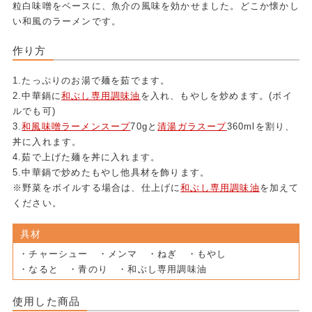
粒白味噌をベースに、魚介の風味を効かせました。どこか懐かし
い和風のラーメンです。
作り方
1.たっぷりのお湯で麺を茹でます。
2.中華鍋に
和ぶし専用調味油
を入れ、もやしを炒めます。(ボイ
ルでも可)
3.
和風味噌ラーメンスープ
70gと
清湯ガラスープ
360mlを割り、
丼に入れます。
4.茹で上げた麺を丼に入れます。
5.中華鍋で炒めたもやし他具材を飾ります。
※野菜をボイルする場合は、仕上げに
和ぶし専用調味油
を加えて
ください。
具材
・チャーシュー ・メンマ ・ねぎ ・もやし
・なると ・青のり ・和ぶし専用調味油
使用した商品