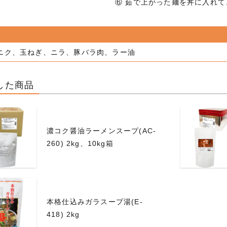
⑥ 茹で上がった麺を丼に入れ
ニク、玉ねぎ、ニラ、豚バラ肉、ラー油
した商品
濃コク醤油ラーメンスープ(AC-
260) 2kg、10kg箱
本格仕込みガラスープ湯(E-
418) 2kg