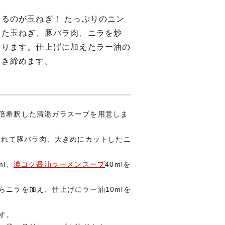
るのが玉ねぎ！ たっぷりのニン
した玉ねぎ、豚バラ肉、ニラを炒
作ります。仕上げに加えたラー油の
引き締めます。
倍希釈した清湯ガラスープを用意しま
を入れて豚バラ肉、大きめにカットしたニ
ml、
濃コク醤油ラーメンスープ
40mlを
らニラを加え、仕上げにラー油10mlを
す。