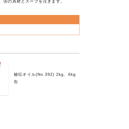
て、④の具材とスープを注ぎます。
秘伝オイル(No.392) 2kg、6kg
缶