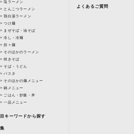
塩ラーメン
よくあるご質問
とんこつラーメン
鶏白湯ラーメン
つけ麺
まぜそば・油そば
冷し・冷麺
担々麺
そのほかのラーメン
焼きそば
そば・うどん
パスタ
そのほかの麺メニュー
鍋メニュー
ごはん・炒飯・丼
一品メニュー
注目キーワードから探す
特集