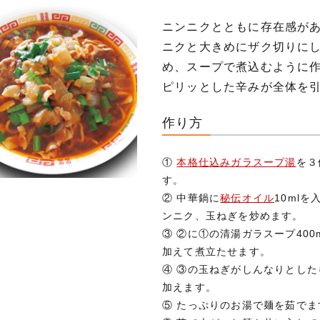
ニンニクとともに存在感があ
ニクと大きめにザク切りに
め、スープで煮込むように
ピリッとした辛みが全体を
作り方
①
本格仕込みガラスープ湯
を３
す。
② 中華鍋に
秘伝オイル
10ml
ンニク、玉ねぎを炒めます。
③ ②に①の清湯ガラスープ400
加えて煮立たせます。
④ ③の玉ねぎがしんなりとした
加えます。
⑤ たっぷりのお湯で麺を茹でま