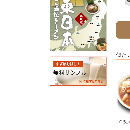
似た
G系