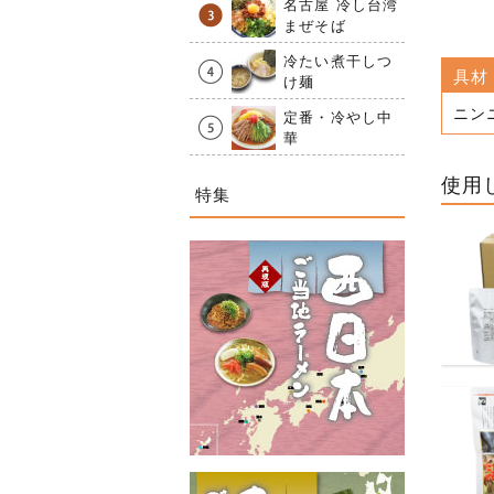
名古屋 冷し台湾
まぜそば
冷たい煮干しつ
具材
け麺
ニン
定番・冷やし中
華
使用
特集