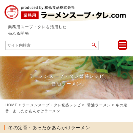
業務用スープ・タレを活用した
売れる開発
toggle
naviga
ラーメンスープ・タレ繁盛レシピ
「醤油ラーメン」
HOME
>
ラーメンスープ・タレ繁盛レシピ
>
醤油ラーメン
> 冬の定
番・あったかあんかけラーメン
冬の定番・あったかあんかけラーメン