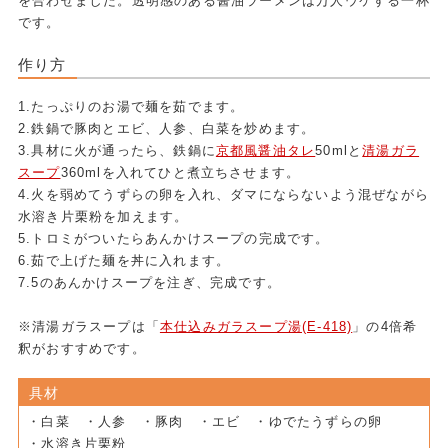
を合わせました。透明感のある醤油ラーメンは万人ウケする一杯
です。
作り方
1.たっぷりのお湯で麺を茹でます。
2.鉄鍋で豚肉とエビ、人参、白菜を炒めます。
3.具材に火が通ったら、鉄鍋に
京都風醤油タレ
50mlと
清湯ガラ
スープ
360mlを入れてひと煮立ちさせます。
4.火を弱めてうずらの卵を入れ、ダマにならないよう混ぜながら
水溶き片栗粉を加えます。
5.トロミがついたらあんかけスープの完成です。
6.茹で上げた麺を丼に入れます。
7.5のあんかけスープを注ぎ、完成です。
※清湯ガラスープは「
本仕込みガラスープ湯(E-418)
」の4倍希
釈がおすすめです。
具材
・白菜 ・人参 ・豚肉 ・エビ ・ゆでたうずらの卵
・水溶き片栗粉