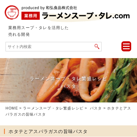
業務用スープ・タレを活用した
売れる開発
toggle
naviga
ラーメンスープ・タレ繁盛レシピ
「パスタ」
HOME
>
ラーメンスープ・タレ繁盛レシピ
>
パスタ
> ホタテとアス
パラガスの旨味パスタ
ホタテとアスパラガスの旨味パスタ