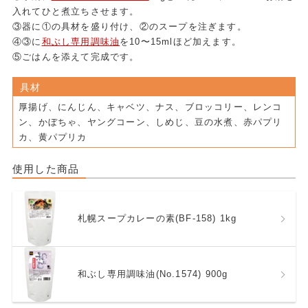
入れてひと煮立ちさせます。
③器に①の具材を盛り付け、②のスープを注ぎます。
④③に
和ぶし専用調味油
を10〜15mlほど加えます。
⑤ごはんを添えて完成です。
具材
厚揚げ、にんじん、キャベツ、ナス、ブロッコリー、レンコ
ン、かぼちゃ、ヤングコーン、しめじ、豆の水煮、赤パプリ
カ、黄パプリカ
使用した商品
札幌スープカレーの素(BF-158) 1kg
和ぶし専用調味油(No.1574) 900g