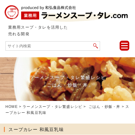
業務用スープ・タレを活用した
売れる開発
toggle
naviga
ラーメンスープ・タレ繁盛レシピ
「ごはん・炒飯・丼」
HOME
>
ラーメンスープ・タレ繁盛レシピ
>
ごはん・炒飯・丼
> ス
ープカレー 和風豆乳味
スープカレー 和風豆乳味