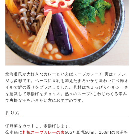
北海道民が大好きなカレーといえばスープカレー！ 実はアレン
ジも多彩です。ベースに豆乳を加えたまろやかな味わいに和節オ
イルで鰹の香りをプラスしました。具材はちょっぴりヘルシーさ
を意識して厚揚げをチョイス。熱々のスープ×じわじわくる辛み
で爽快な汗をかきたい方におすすめです。
作り方
①野菜をカットし、素揚げします。
②小鍋に
札幌スープカレーの素
50gと豆乳50ml、150mlのお湯を