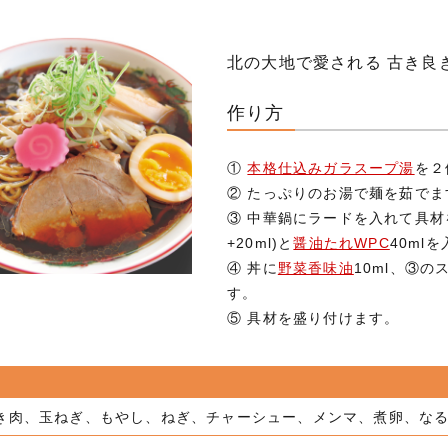
北の大地で愛される 古き良
作り方
①
本格仕込みガラスープ湯
を２
② たっぷりのお湯で麺を茹でま
③ 中華鍋にラードを入れて具材を
+20ml)と
醤油たれWPC
40ml
④ 丼に
野菜香味油
10ml、③
す。
⑤ 具材を盛り付けます。
き肉、玉ねぎ、もやし、ねぎ、チャーシュー、メンマ、煮卵、な