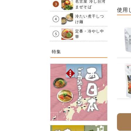
名古屋 冷し台湾
まぜそば
使用
冷たい煮干しつ
け麺
定番・冷やし中
華
特集