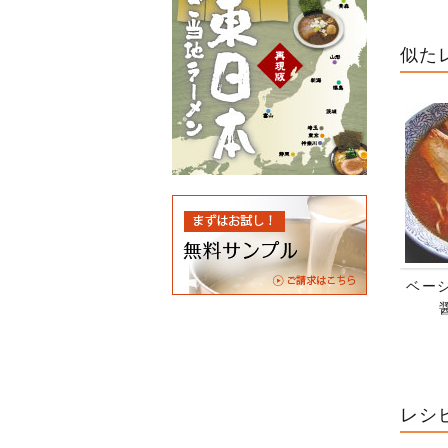
似た
ベー
レシ