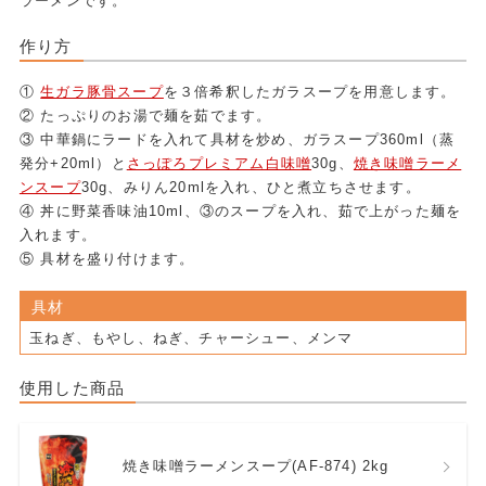
ラーメンです。
作り方
①
生ガラ豚骨スープ
を３倍希釈したガラスープを用意します。
② たっぷりのお湯で麺を茹でます。
③ 中華鍋にラードを入れて具材を炒め、ガラスープ360ml（蒸
発分+20ml）と
さっぽろプレミアム白味噌
30g、
焼き味噌ラーメ
ンスープ
30g、みりん20mlを入れ、ひと煮立ちさせます。
④ 丼に野菜香味油10ml、③のスープを入れ、茹で上がった麺を
入れます。
⑤ 具材を盛り付けます。
具材
玉ねぎ、もやし、ねぎ、チャーシュー、メンマ
使用した商品
焼き味噌ラーメンスープ(AF-874) 2kg