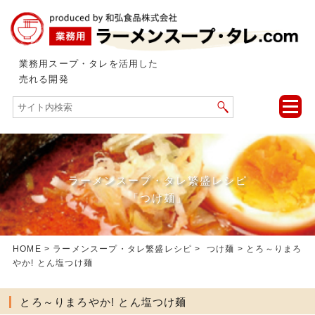
業務用スープ・タレを活用した
売れる開発
toggle
naviga
ラーメンスープ・タレ繁盛レシピ
「つけ麺」
HOME
>
ラーメンスープ・タレ繁盛レシピ
>
つけ麺
> とろ～りまろ
やか! とん塩つけ麺
とろ～りまろやか! とん塩つけ麺