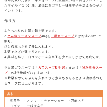
長時間炊いた豚骨エキスをベースに数種類の香辛料をブレンドし
たマイルドなつけ麺。最後に白ゴマと一味唐辛子を加えるのがポ
イントです。
作り方
1.たっぷりのお湯で麺を茹でます。
2.
とん塩ラーメンスープ
40gを
白湯ガラスープ
又はお湯200mlで
割り、
ひと煮立ちさせて丼に入れます。
3.茹で上げた麺を丼入れます。
4.具材を飾り、白ゴマと一味唐辛子を少々振りかけて完成です。
※白湯ガラスープは「
ガラスープBN-10
」または「
粉粉豚骨スー
プ
」の3倍希釈がおすすめです。
※片栗粉やでんぷんを入れてひと煮立ちさせるとより濃厚感のあ
るスープに仕上がります。
具材
・煮玉子 ・メンマ ・チャーシュー ・万能ネギ
・白ゴマ ・一味唐辛子