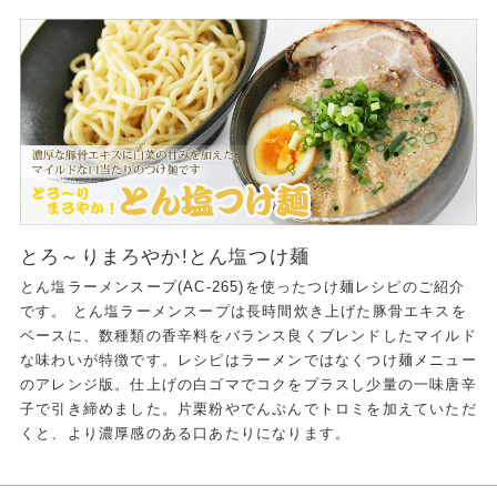
とろ～りまろやか!とん塩つけ麺
とん塩ラーメンスープ(AC-265)を使ったつけ麺レシピのご紹介
です。 とん塩ラーメンスープは長時間炊き上げた豚骨エキスを
ベースに、数種類の香辛料をバランス良くブレンドしたマイルド
な味わいが特徴です。レシピはラーメンではなくつけ麺メニュー
のアレンジ版。仕上げの白ゴマでコクをプラスし少量の一味唐辛
子で引き締めました。片栗粉やでんぷんでトロミを加えていただ
くと、より濃厚感のある口あたりになります。