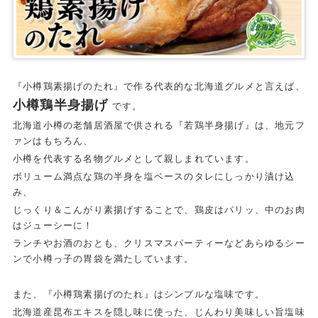
『小樽鶏素揚げのたれ』で作る代表的な北海道グルメと言えば、
小樽鶏半身揚げ
です。
北海道小樽の老舗居酒屋で供される『若鶏半身揚げ』は、地元フ
ァンはもちろん、
小樽を代表する名物グルメとして親しまれています。
ボリューム満点な鶏の半身を塩ベースのタレにしっかり漬け込
み、
じっくり＆こんがり素揚げすることで、鶏皮はパリッ、中のお肉
はジューシーに！
ランチやお酒のおとも、クリスマスパーティーなどあらゆるシー
ンで小樽っ子の胃袋を満たしています。
また、『小樽鶏素揚げのたれ』はシンプルな塩味です。
北海道産昆布エキスを隠し味に使った、じんわり美味しい旨塩味