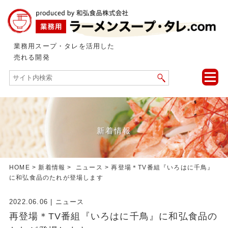
業務用スープ・タレを活用した
売れる開発
toggle
naviga
新着情報
HOME
>
新着情報
>
ニュース
> 再登場＊TV番組『いろはに千鳥』
に和弘食品のたれが登場します
2022.06.06
|
ニュース
再登場＊TV番組『いろはに千鳥』に和弘食品の